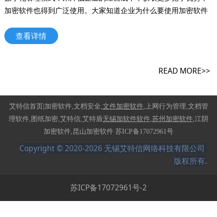
加密软件也得到广泛使用。大家知道企业为什么要使用加密软件
吗？随着这个问题的提出，就由专业人士给大家详细讲讲吧。
查看详情
READ MORE>>
艾特信首页|
加密软件
,文档安全
,
文件加密软件
,上
网行为管理,文档管
理软件
,
图纸加密,艾特信,艾特盾
无锡加软件
软件
,
苏州加密软件
,江阴
加密软件,昆山加密软件
苏ICP备17072961号
Copyright © 2020-2026 无锡艾特信网络科技有限公司
版权所有
.
苏ICP备17072961号-2