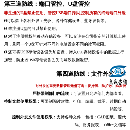
第三道防线：端口管控、U盘管控
非注册的U盘禁止使用、管控USB端口拷贝,控制所有的终端端口外泄
Ø可以禁止各种外设：光驱、各种存储设备、蓝牙设备等
。
Ø
未注册
U盘
的可以禁止使用。
Ø
对于注册授权的移动存储设备，可以允许在公司指定的计算机上使
用，且同一个
盘可针对不同的电脑设定不同的读写权限。
U
Ø
还可将
USB
存储设备设为加密盘，拷入
存储设备中的数据进行
USB
加密，防止因
存储设备丢失而导致数据泄密。
USB
第四道防线：文件外发管控
对外发的重要数据管理无懈可击：反拷贝、防扩散、防泄密
严格限制部门内流转：
可设置只允许部门内部查看。
控制文档使用权限：
可限制阅读次数、打印、编辑、截图、过期自动
销毁
等
。
控制外发文件
使用权限：
支持
各种文件，包括：CAD图纸、源代
码、财务报表、
文档等
Office